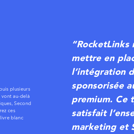
“
RocketLinks 
mettre en pl
l’intégration 
sponsorisée a
puis plusieurs
premium. Ce t
 vont au-delà
riques, Second
satisfait l’en
rez ces
livre blanc
marketing et 