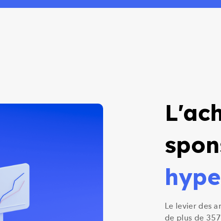
L'ach
spon
hype
Le levier des a
de plus de 357