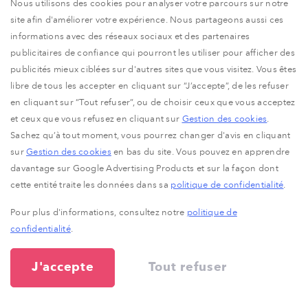
Nous utilisons des cookies pour analyser votre parcours sur notre
Paiement par PayPal ou virement bancaire SEPA
site afin d'améliorer votre expérience. Nous partageons aussi ces
garanti tous les mois
informations avec des réseaux sociaux et des partenaires
publicitaires de confiance qui pourront les utiliser pour afficher des
publicités mieux ciblées sur d'autres sites que vous visitez. Vous êtes
libre de tous les accepter en cliquant sur “J’accepte”, de les refuser
en cliquant sur “Tout refuser”, ou de choisir ceux que vous acceptez
et ceux que vous refusez en cliquant sur
Gestion des cookies
.
Sachez qu’à tout moment, vous pourrez changer d'avis en cliquant
Nouvelle source de revenu
sur
Gestion des cookies
en bas du site. Vous pouvez en apprendre
Les articles sponsorisés ne prennent la place d'aucune
davantage sur Google Advertising Products et sur la façon dont
autre publicité : c'est une nouvelle source de revenu
cette entité traite les données dans sa
politique de confidentialité
.
Pour plus d'informations, consultez notre
politique de
confidentialité
.
J'accepte
Tout refuser
Commission