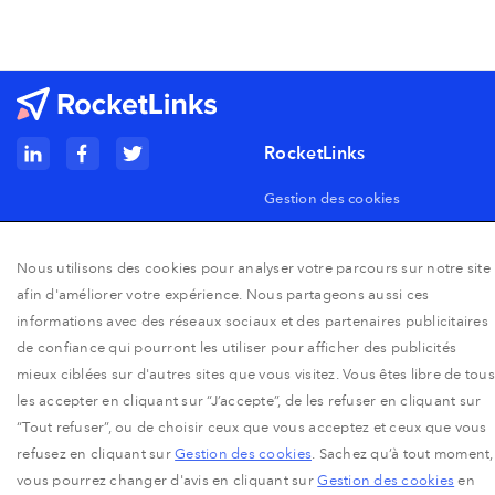
RocketLinks
Gestion des cookies
Solution
Mentions légales
Nous utilisons des cookies pour analyser votre parcours sur notre site
Solution
Politique de confidentialité
afin d'améliorer votre expérience. Nous partageons aussi ces
Prix
informations avec des réseaux sociaux et des partenaires publicitaires
Conditions générales
d'utilisation
de confiance qui pourront les utiliser pour afficher des publicités
Qui sommes-nous ?
mieux ciblées sur d'autres sites que vous visitez. Vous êtes libre de tous
les accepter en cliquant sur “J’accepte”, de les refuser en cliquant sur
Je suis annonceur
“Tout refuser”, ou de choisir ceux que vous acceptez et ceux que vous
Je suis éditeur
refusez en cliquant sur
Gestion des cookies
. Sachez qu’à tout moment,
vous pourrez changer d'avis en cliquant sur
Gestion des cookies
en